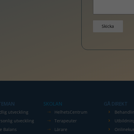
Skicka
 TEMAN
SKOLAN
GÅ DIREKT
dlig utveckling
HelhetsCentrum
Behandli
rsonlig utveckling
Terapeuter
Utbildnin
re Balans
Lärare
Onlineku