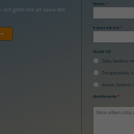
Namn:
*
 och glöm inte att spara den
E-post adress
*
Skulle till
Sida, beskriv n
Terapeutsida, 
Annat, beskriv
Meddelande
*