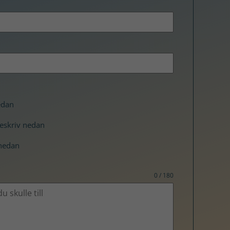
edan
beskriv nedan
 nedan
0 / 180