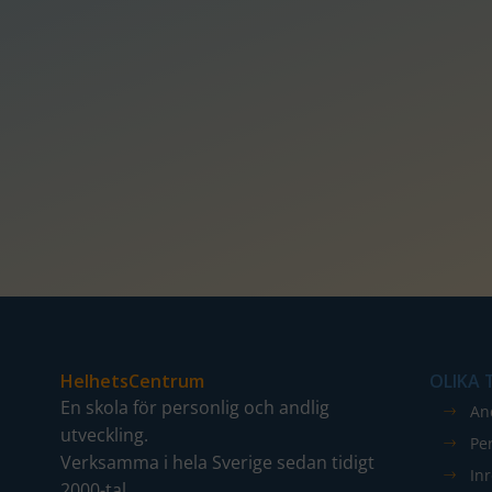
HelhetsCentrum
OLIKA
En skola för personlig och andlig
An
utveckling.
Pe
Verksamma i hela Sverige sedan tidigt
In
2000-tal.