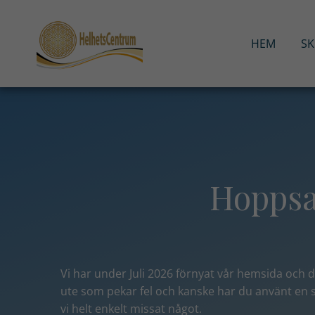
Hoppa
till
innehåll
HEM
S
Hoppsan
Vi har under Juli 2026 förnyat vår hemsida och d
ute som pekar fel och kanske har du använt en
vi helt enkelt missat något
.