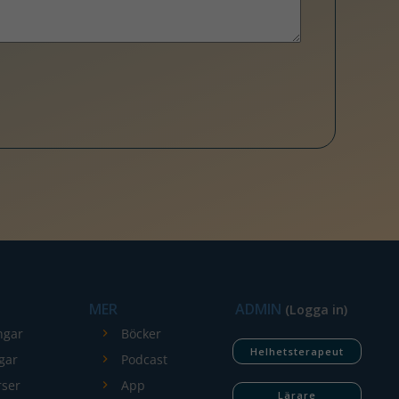
MER
ADMIN
(Logga in)
ngar
Böcker
Helhetsterapeut
gar
Podcast
rser
App
Lärare