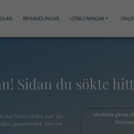
KOLAN
BEHANDLINGAR
UTBILDNINGAR
ONLI
! Sidan du sökte hitt
Meddela gärna vilk
et kan finnas länkar kvar där
förhopp
 sådan gammal länk,
eller har