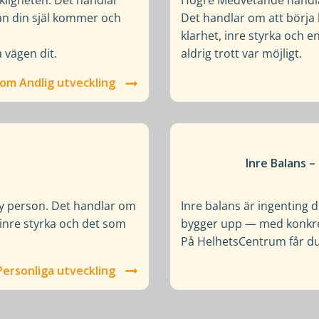
rkligheten. Det handlar
Högre Medvetande handlar 
rån din själ kommer och
Det handlar om att börja 
klarhet, inre styrka och e
a vägen dit.
aldrig trott var möjligt.
om Andlig utveckling
Inre Balans 
 ny person. Det handlar om
Inre balans är ingenting 
inre styrka och det som
bygger upp — med konkreta
På HelhetsCentrum får du 
Personliga utveckling