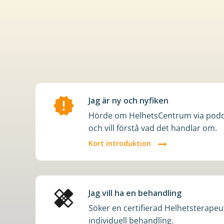
intressen
och
ditt
beteende
när
du
surfar
ökar
du
Jag är ny och nyfiken
chansen
Hörde om HelhetsCentrum via podde
att
och vill förstå vad det handlar om.
få
Kort introduktion
se
personligt
anpassat
innehåll
Jag vill ha en behandling
och
Söker en certifierad Helhetsterapeu
erbjudanden.
individuell behandling.