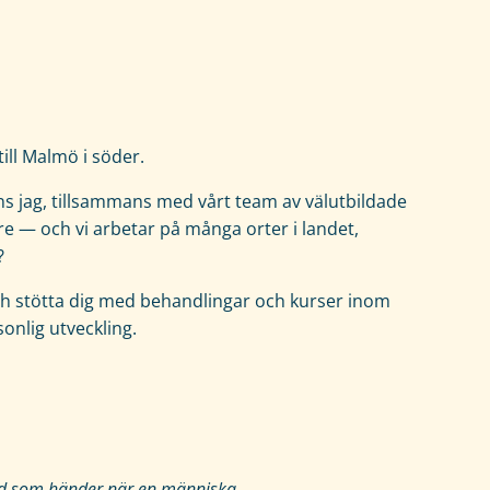
 till Malmö i söder.
s jag, tillsammans med vårt team av välutbildade
e — och vi arbetar på många orter i landet,
?
 och stötta dig med behandlingar och kurser inom
sonlig utveckling.
vad som händer när en människa