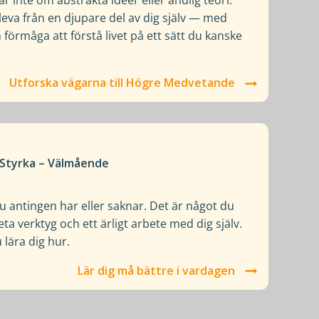
inte om abstrakta idéer eller andlig teori.
leva från en djupare del av dig själv — med
n förmåga att förstå livet på ett sätt du kanske
Utforska vägarna till Högre Medvetande
– Styrka – Välmående
du antingen har eller saknar. Det är något du
 verktyg och ett ärligt arbete med dig själv.
lära dig hur.
Lär dig må bättre i vardagen