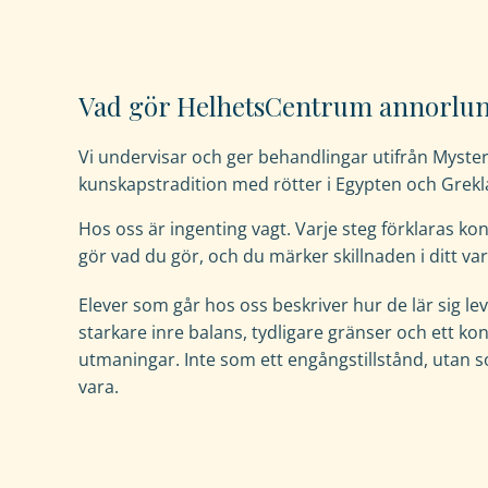
fungera.
Statistik
Vad gör HelhetsCentrum annorlu
För
att
Vi undervisar och ger behandlingar utifrån Myste
vi
kunskapstradition med rötter i Egypten och Grekl
ska
kunna
Hos oss är ingenting vagt. Varje steg förklaras kon
förbättra
gör vad du gör, och du märker skillnaden i ditt var
hemsidans
funktionalitet
Elever som går hos oss beskriver hur de lär sig l
och
starkare inre balans, tydligare gränser och ett kon
uppbyggnad,
utmaningar. Inte som ett engångstillstånd, utan so
baserat
vara.
på
hur
hemsidan
används.