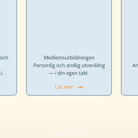
 och
Medlems­utbildningen
Personlig och andlig utveckling
An
i.
— i din egen takt.
Läs mer
DIN INGÅNG