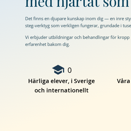
med hjärtat so
Det finns en djupare kunskap inom dig — en inre styrk
steg-verktyg som verkligen fungerar, grundade i tuse
Vi erbjuder utbildningar och behandlingar för kropp 
erfarenhet bakom dig.
0
Härliga elever, i Sverige
Våra
Nödvändiga
Dessa kakor
och internationellt
går inte att
välja bort. De
behövs för
att hemsidan
över huvud
taget ska