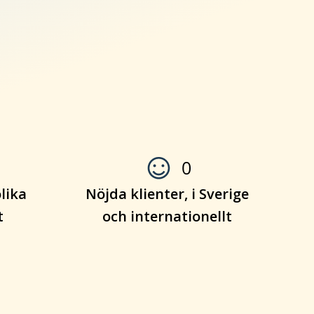
0
olika
Nöjda klienter, i Sverige
t
och internationellt