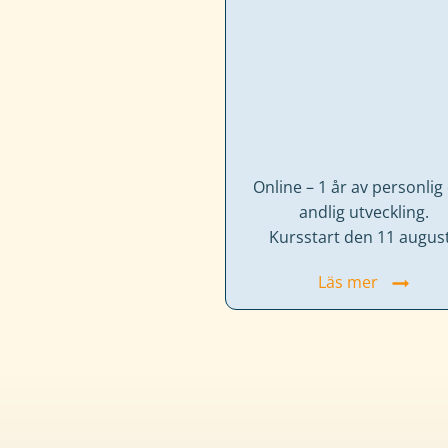
här
kakorna
kommer
viss
funktionalitet
att
försvinna
Online – 1 år av personlig
från
andlig utveckling.
hemsidan.
Kursstart den 11 august
Marknadsföring
Läs mer
Genom
att
dela
med
dig
av
dina