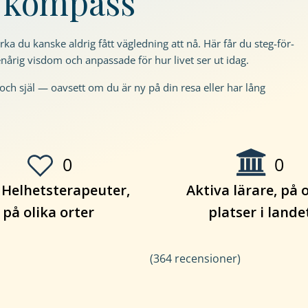
m kompass
a du kanske aldrig fått vägledning att nå. Här får du steg-för-
nårig visdom och anpassade för hur livet ser ut idag.
och själ — oavsett om du är ny på din resa eller har lång
0
0
 Helhetsterapeuter,
Aktiva lärare, på 
på olika orter
platser i lande
(364 recensioner)