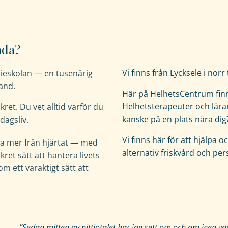
nda?
Vi finns från Lycksele i norr
rieskolan — en tusenårig
and.
Här på HelhetsCentrum finn
Helhetsterapeuter och lärar
kret. Du vet alltid varför du
kanske på en plats nära dig
dagsliv.
Vi finns här för att hjälpa
eva mer från hjärtat — med
alternativ friskvård och per
kret sätt att hantera livets
m ett varaktigt sätt att
”Sedan mitten av nittiotalet har jag sett om och om igen 