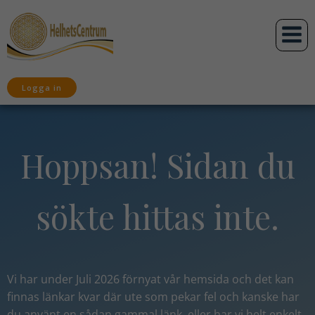
Hoppa
till
innehåll
Logga in
Hoppsan! Sidan du
sökte hittas inte.
Vi har under Juli 2026 förnyat vår hemsida och det kan
finnas länkar kvar där ute som pekar fel och kanske har
du använt en sådan gammal länk,
eller har vi helt enkelt