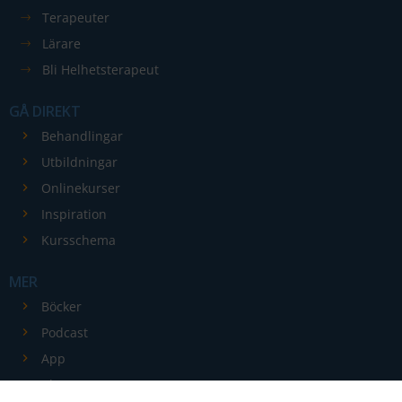
Terapeuter
Lärare
Bli Helhetsterapeut
GÅ DIREKT
Nödvändiga
Behandlingar
Dessa kakor
Utbildningar
går inte att
Onlinekurser
välja bort. De
Inspiration
behövs för
att hemsidan
Kursschema
över huvud
taget ska
MER
fungera.
Böcker
Podcast
Statistik
App
För att vi ska
Blogg
kunna