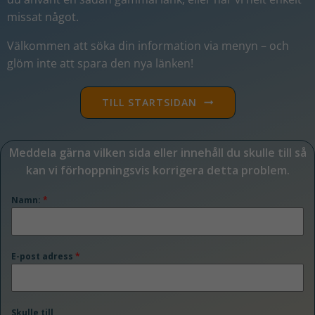
missat något
.
Välkommen att söka din information via menyn – och
glöm inte att spara den nya länken!
TILL STARTSIDAN
Meddela gärna vilken sida eller innehåll du skulle till så
kan vi förhoppningsvis korrigera detta problem.
Namn:
*
E-post adress
*
Skulle till