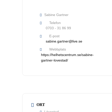
Sabine Gartner
Telefon
0703 - 31 86 99
E-post
sabine.gartner@live.se
Webbplats
https://helhetscentrum.se/sabine-
gartner-lovestad/
Nödvändiga
Dessa kakor
går inte att
välja bort. De
behövs för
att hemsidan
över huvud
ORT
taget ska
Lövestad