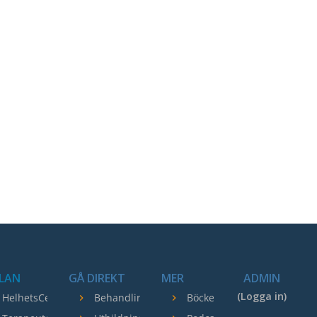
LAN
GÅ DIREKT
MER
ADMIN
(Logga in)
HelhetsCentrum
Behandlingar
Böcker