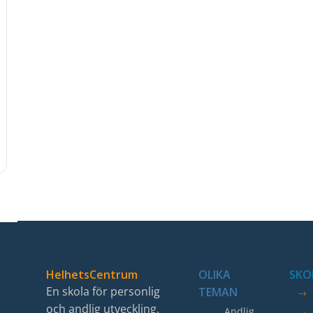
HelhetsCentrum
OLIKA
SKO
En skola för personlig
TEMAN
och andlig utveckling.
Andlig