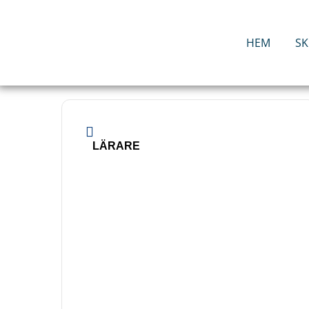
Hoppa
till
innehåll
HEM
S
LÄRARE