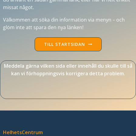
missat något
.
Välkommen att söka din information via menyn – och
glöm inte att spara den nya länken!
TILL STARTSIDAN
Meddela gärna vilken sida eller innehåll du skulle till så
kan vi förhoppningsvis korrigera detta problem.
Nödvändiga
Dessa kakor
går inte att
välja bort. De
behövs för
att hemsidan
över huvud
taget ska
HelhetsCentrum