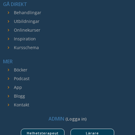
GÅ DIREKT
hemsida ska
prestera så
Behandlingar
bra som
Utbildningar
möjligt
Onlinekurser
under ditt
Inspiration
besök. Om
Kursschema
du nekar de
här kakorna
MER
kommer
Böcker
viss
funktionalitet
Podcast
att försvinna
App
från
Blogg
hemsidan.
Kontakt
ADMIN
(Logga in)
Marknadsföring
Genom att dela
Helhetsterapeut
Lärare