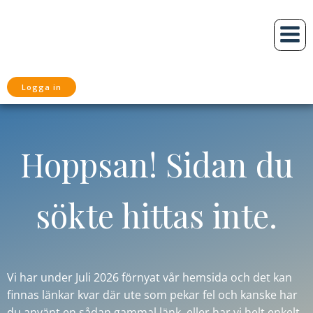
Hoppa
till
innehåll
Logga in
Hoppsan! Sidan du
sökte hittas inte.
Vi har under Juli 2026 förnyat vår hemsida och det kan
finnas länkar kvar där ute som pekar fel och kanske har
du använt en sådan gammal länk,
eller har vi helt enkelt