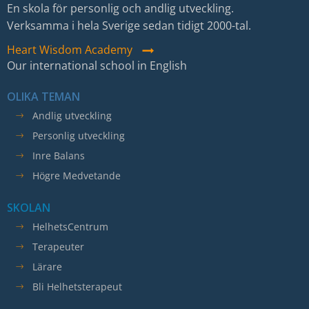
fungera.
En skola för personlig och andlig utveckling.
Verksamma i hela Sverige sedan tidigt 2000-tal.
Heart Wisdom Academy
Statistik
Our international school in English
För att vi ska
kunna
OLIKA TEMAN
förbättra
Andlig utveckling
hemsidans
Personlig utveckling
funktionalitet
och
Inre Balans
uppbyggnad,
Högre Medvetande
baserat på
hur
SKOLAN
hemsidan
HelhetsCentrum
används.
Terapeuter
Lärare
Upplevelse
Bli Helhetsterapeut
För att vår