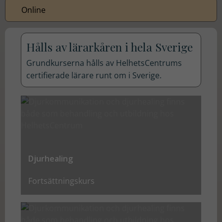
Online
Hålls av lärarkåren i hela Sverige
Grundkurserna hålls av HelhetsCentrums
certifierade lärare runt om i Sverige.
Nödvändiga
Dessa kakor
går inte att
välja bort. De
behövs för
att hemsidan
över huvud
Djurhealing
taget ska
fungera.
Fortsättningskurs
Statistik