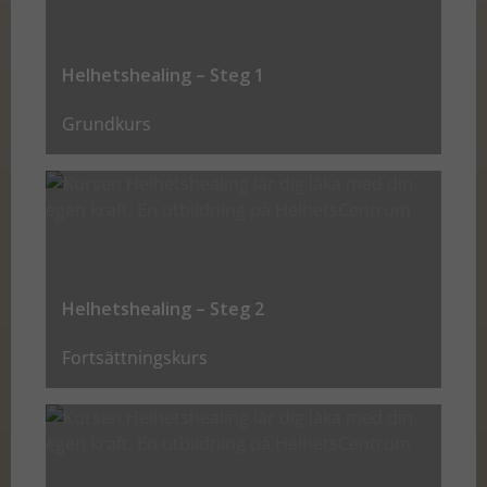
under ditt
besök. Om
du nekar de
Helhetshealing – Steg 1
här kakorna
kommer
Grundkurs
viss
funktionalitet
att försvinna
från
hemsidan.
Helhetshealing – Steg 2
Marknadsföring
Genom att dela
Fortsättningskurs
med dig av dina
intressen och ditt
beteende när du
surfar ökar du
chansen att få se