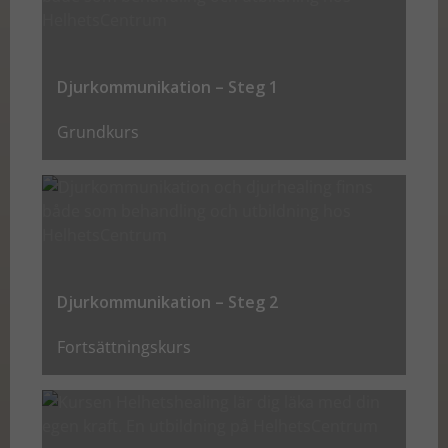
För att vi ska
kunna
förbättra
hemsidans
Djurkommunikation – Steg 1
funktionalitet
och
Grundkurs
uppbyggnad,
baserat på
hur
hemsidan
används.
Djurkommunikation – Steg 2
Upplevelse
För att vår
Fortsättningskurs
hemsida ska
prestera så
bra som
möjligt