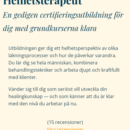
En gedigen certifieringsutbildning för
dig med grundkurserna klara
Utbildningen ger dig ett helhetsperspektiv av olika
läkningsprocesser och hur de påverkar varandra.
Du lär dig se hela människan, kombinera
behandlingstekniker och arbeta djupt och kraftfullt
med klienter.
Nödvändiga
Dessa kakor
Vänder sig till dig som seriöst vill utveckla din
går inte att
healingkunskap — och som känner att du är klar
välja bort. De
med den nivå du arbetar på nu.
behövs för
att hemsidan
över huvud
(15 recensioner)
taget ska
Visa recensioner