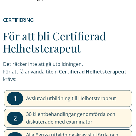
intressen
och
ditt
CERTIFIERING
beteende
när
För att bli Certifierad
du
Helhetsterapeut
surfar
ökar
du
Det räcker inte att gå utbildningen.
chansen
För att få använda titeln
Certifierad Helhetsterapeut
att
krävs:
få
se
personligt
1
Avslutad utbildning till Helhetsterapeut
anpassat
innehåll
30 klientbehandlingar genomförda och
2
och
diskuterade med examinator
erbjudanden.
Alla övriga utbildningskrav slutförda och