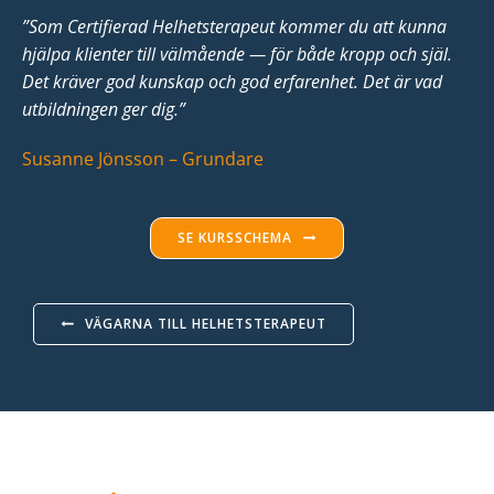
”Som Certifierad Helhetsterapeut kommer du att kunna
Upplevelse
hjälpa klienter till välmående — för både kropp och själ.
För
Det kräver god kunskap och god erfarenhet. Det är vad
att
utbildningen ger dig.”
vår
hemsida
Susanne Jönsson – Grundare
ska
prestera
så
SE KURSSCHEMA
bra
som
möjligt
VÄGARNA TILL HELHETSTERAPEUT
under
ditt
besök.
Om
du
nekar
de