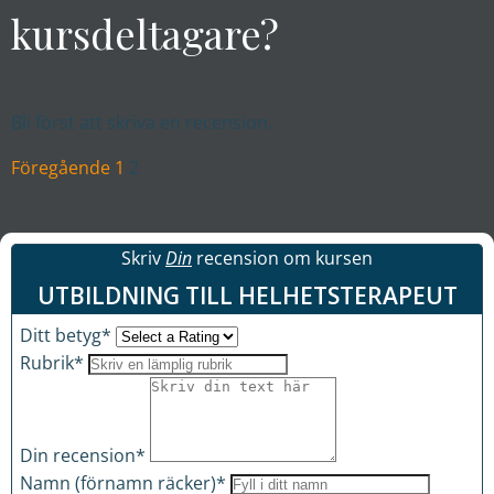
kursdeltagare?
Bli först att skriva en recension.
Site
Page
Page
Föregående
1
2
Reviews
navigation
Skriv
Din
recension om kursen
UTBILDNING TILL HELHETSTERAPEUT
Ditt betyg*
Rubrik*
Din recension*
Namn (förnamn räcker)*