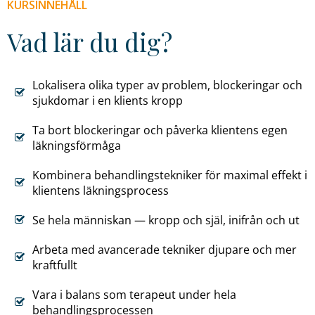
KURSINNEHÅLL
här
Vad lär du dig?
kakorna
kommer
viss
funktionalitet
Lokalisera olika typer av problem, blockeringar och
att
sjukdomar i en klients kropp
försvinna
Ta bort blockeringar och påverka klientens egen
från
läkningsförmåga
hemsidan.
Kombinera behandlingstekniker för maximal effekt i
Marknadsföring
klientens läkningsprocess
Genom
att
Se hela människan — kropp och själ, inifrån och ut
dela
Arbeta med avancerade tekniker djupare och mer
med
kraftfullt
dig
av
Vara i balans som terapeut under hela
dina
behandlingsprocessen