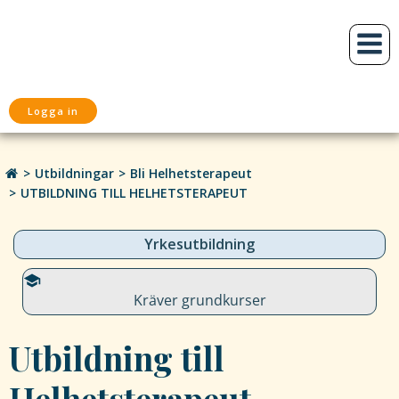
Hoppa
till
innehåll
Logga in
Utbildningar
Bli Helhetsterapeut
UTBILDNING TILL HELHETSTERAPEUT
Yrkesutbildning
Kräver grundkurser
Utbildning till
Helhetsterapeut