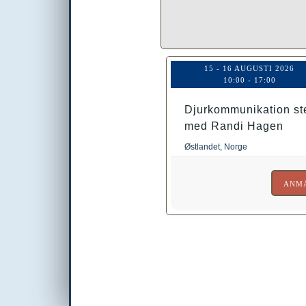
hemsida ska
prestera så
bra som
möjligt
15 - 16 AUGUSTI 2026
under ditt
10:00
-
17:00
besök. Om
du nekar de
Djurkommunikation st
här kakorna
med Randi Hagen
kommer
Østlandet, Norge
viss
funktionalitet
ANMÄ
att försvinna
från
hemsidan.
Marknadsföring
Genom att dela