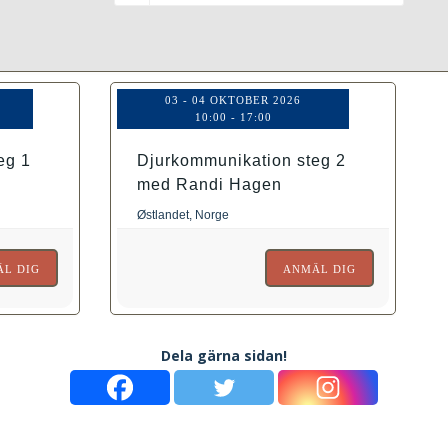
03 - 04 OKTOBER 2026
10:00
-
17:00
eg 1
Djurkommunikation steg 2
med Randi Hagen
Østlandet, Norge
L DIG
ANMÄL DIG
Dela gärna sidan!