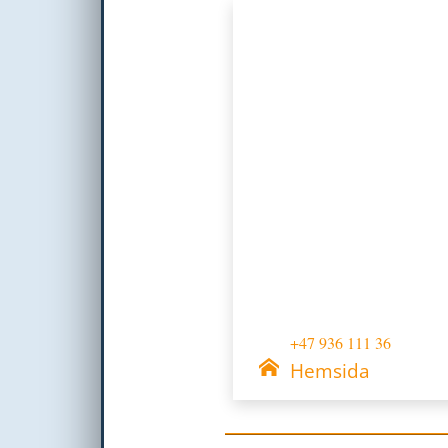
Nödvändiga
Dessa kakor
går inte att
+47 936 111 36
välja bort. De
behövs för
Hemsida
att hemsidan
över huvud
taget ska