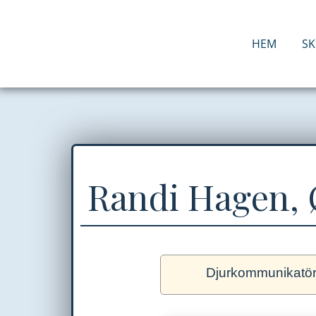
Hoppa
till
innehåll
HEM
S
Randi Hagen, 
Djurkommunikatö