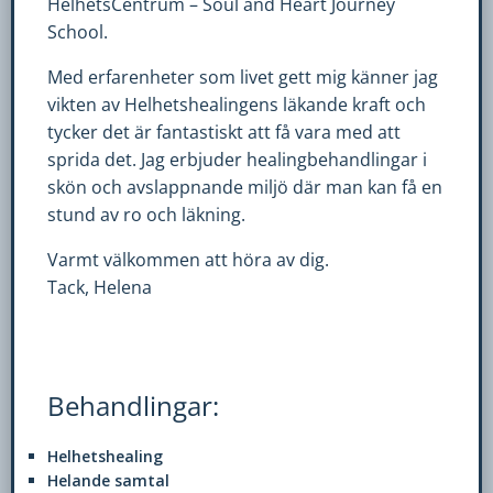
HelhetsCentrum – Soul and Heart Journey
fungera.
School.
Med erfarenheter som livet gett mig känner jag
Statistik
vikten av Helhetshealingens läkande kraft och
För
tycker det är fantastiskt att få vara med att
att
sprida det. Jag erbjuder healingbehandlingar i
vi
skön och avslappnande miljö där man kan få en
ska
stund av ro och läkning.
kunna
förbättra
Varmt välkommen att höra av dig.
hemsidans
Tack, Helena
funktionalitet
och
uppbyggnad,
baserat
Behandlingar:
på
hur
hemsidan
Helhetshealing
används.
Helande samtal