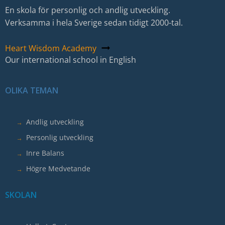
En skola för personlig och andlig utveckling.
här
Verksamma i hela Sverige sedan tidigt 2000-tal.
kakorna
kommer
viss
Heart Wisdom Academy
Our international school in English
funktionalitet
att
försvinna
OLIKA TEMAN
från
hemsidan.
Andlig utveckling
Marknadsföring
Personlig utveckling
Genom
Inre Balans
att
dela
Högre Medvetande
med
dig
SKOLAN
av
dina