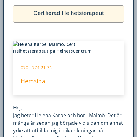
Certifierad Helhetsterapeut
070 - 774 21 72
Hemsida
Nödvändiga
Dessa kakor
går inte att
välja bort. De
Hej,
behövs för
jag heter Helena Karpe och bor i Malmö. Det är
att hemsidan
många år sedan jag började vid sidan om annat
över huvud
yrke att utbilda mig i olika riktningar på
taget ska