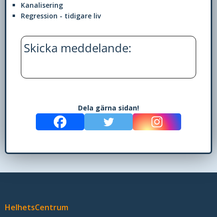
Kanalisering
Regression - tidigare liv
Upplevelse
För
att
Skicka meddelande:
vår
hemsida
ska
prestera
så
Dela gärna sidan!
bra
som
möjligt
under
ditt
besök.
Om
du
nekar
HelhetsCentrum
de