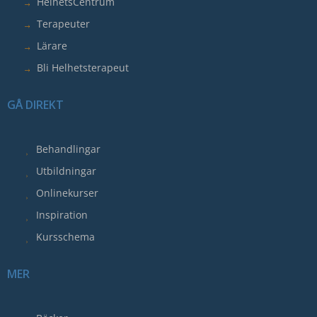
HelhetsCentrum
intressen
och
Terapeuter
ditt
Lärare
beteende
Bli Helhetsterapeut
när
du
GÅ DIREKT
surfar
ökar
du
Behandlingar
chansen
Utbildningar
att
få
Onlinekurser
se
Inspiration
personligt
Kursschema
anpassat
innehåll
MER
och
erbjudanden.