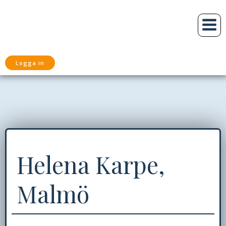
Hoppa
till
innehåll
Logga in
Helena Karpe,
Malmö