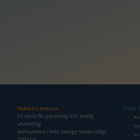
HelhetsCentrum
OLIKA
En skola för personlig och andlig
An
utveckling.
Pe
Verksamma i hela Sverige sedan tidigt
In
2000-tal.