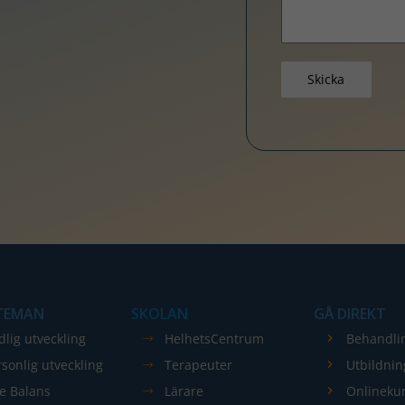
Skicka
 TEMAN
SKOLAN
GÅ DIREKT
dlig utveckling
HelhetsCentrum
Behandli
rsonlig utveckling
Terapeuter
Utbildnin
re Balans
Lärare
Onlineku