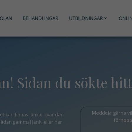
KOLAN
BEHANDLINGAR
UTBILDNINGAR
ONLI
! Sidan du sökte hitt
Meddela gärna vilk
et kan finnas länkar kvar där
förhopp
 sådan gammal länk,
eller har