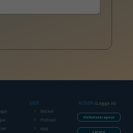
MER
ADMIN
(Logga in)
ngar
Böcker
Helhetsterapeut
gar
Podcast
rser
App
Lärare