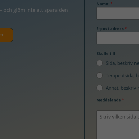
Namn:
*
 och glöm inte att spara den
E-post adress
*
Skulle till
Sida, beskriv n
Terapeutsida, 
Annat, beskriv
Meddelande
*