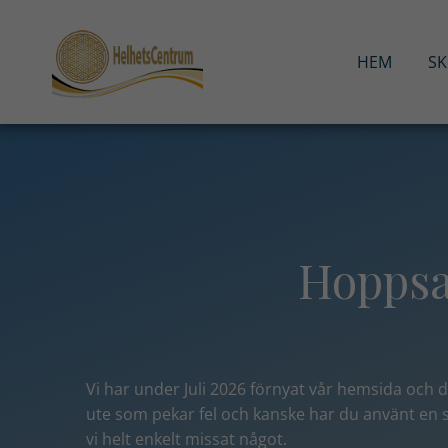
Hoppa
till
innehåll
HEM
S
Hoppsan
Vi har under Juli 2026 förnyat vår hemsida och d
ute som pekar fel och kanske har du använt en
vi helt enkelt missat något
.