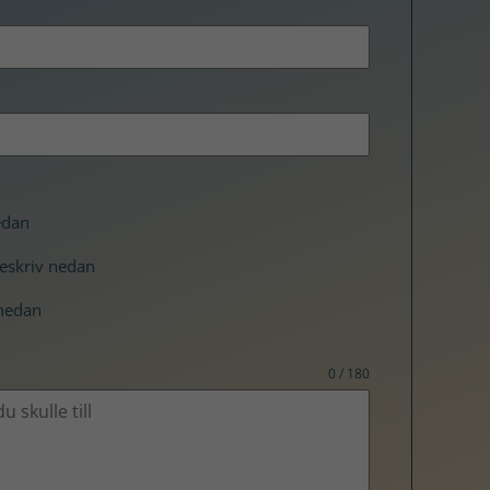
edan
beskriv nedan
 nedan
0 / 180