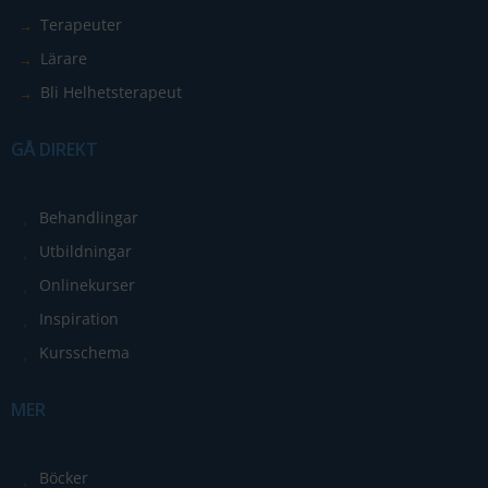
För att vi ska
Terapeuter
kunna
förbättra
Lärare
hemsidans
Bli Helhetsterapeut
funktionalitet
och
GÅ DIREKT
uppbyggnad,
baserat på
hur
Behandlingar
hemsidan
Utbildningar
används.
Onlinekurser
Inspiration
Upplevelse
Kursschema
För att vår
hemsida ska
MER
prestera så
bra som
möjligt
Böcker