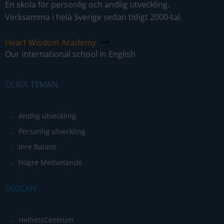
En skola för personlig och andlig utveckling.
Verksamma i hela Sverige sedan tidigt 2000-tal.
Heart Wisdom Academy
Our international school in English
OLIKA TEMAN
Nödvändiga
Dessa kakor
går inte att
Andlig utveckling
välja bort. De
Personlig utveckling
behövs för
att hemsidan
Inre Balans
över huvud
Högre Medvetande
taget ska
fungera.
SKOLAN
Statistik
HelhetsCentrum