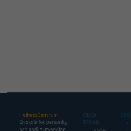
HelhetsCentrum
OLIKA
SKO
En skola för personlig
TEMAN
och andlig utveckling.
Andlig