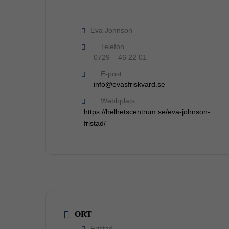
Eva Johnson
Telefon
0729 – 46 22 01
E-post
info@evasfriskvard.se
Webbplats
https://helhetscentrum.se/eva-johnson-
fristad/
ORT
Fristad