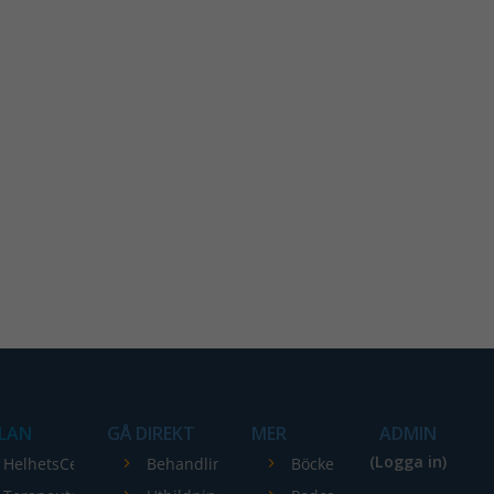
LAN
GÅ DIREKT
MER
ADMIN
(Logga in)
HelhetsCentrum
Behandlingar
Böcker