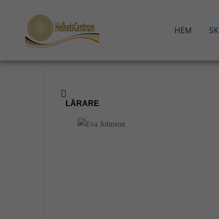
Hoppa
till
innehåll
HEM
S
LÄRARE