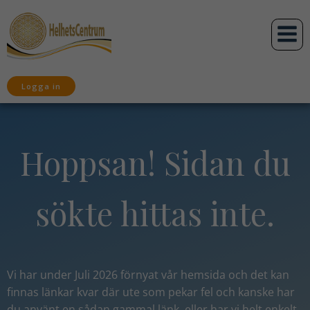
Hoppa
till
innehåll
Logga in
Hoppsan! Sidan du
sökte hittas inte.
Vi har under Juli 2026 förnyat vår hemsida och det kan
finnas länkar kvar där ute som pekar fel och kanske har
du använt en sådan gammal länk,
eller har vi helt enkelt