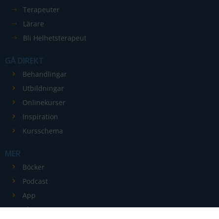
Terapeuter
Lärare
Bli Helhetsterapeut
GÅ DIREKT
Nödvändiga
Behandlingar
Dessa kakor
Utbildningar
går inte att
Onlinekurser
välja bort. De
Inspiration
behövs för
att hemsidan
Kursschema
över huvud
taget ska
MER
fungera.
Böcker
Podcast
Statistik
App
För att vi ska
Blogg
kunna