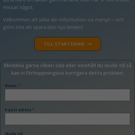
missat något
.
Välkommen att söka din information via menyn – och
glöm inte att spara den nya länken!
TILL STARTSIDAN
Meddela gärna vilken sida eller innehåll du skulle till så
kan vi förhoppningsvis korrigera detta problem.
Namn:
*
E-post adress
*
Skulle till