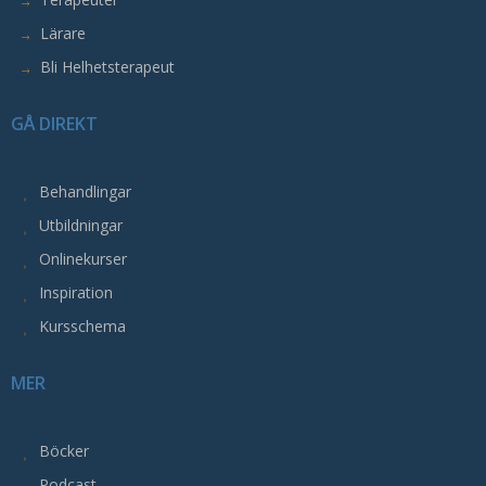
intressen
och
Lärare
ditt
Bli Helhetsterapeut
beteende
när
GÅ DIREKT
du
surfar
ökar
Behandlingar
du
Utbildningar
chansen
Onlinekurser
att
Inspiration
få
se
Kursschema
personligt
anpassat
MER
innehåll
och
erbjudanden.
Böcker
Podcast