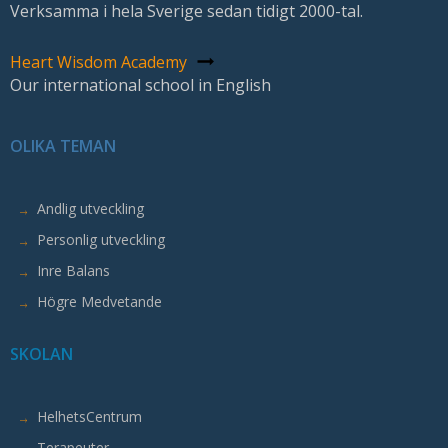
Verksamma i hela Sverige sedan tidigt 2000-tal.
här
kakorna
Heart Wisdom Academy
kommer
Our international school in English
viss
funktionalitet
att
OLIKA TEMAN
försvinna
från
Andlig utveckling
hemsidan.
Personlig utveckling
Marknadsföring
Inre Balans
Genom
Högre Medvetande
att
dela
SKOLAN
med
dig
av
HelhetsCentrum
dina
Terapeuter