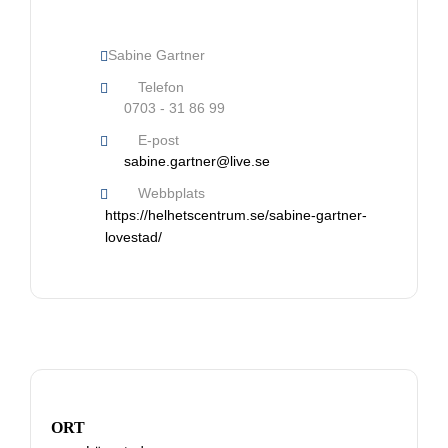
Sabine Gartner
Telefon
0703 - 31 86 99
E-post
sabine.gartner@live.se
Webbplats
https://helhetscentrum.se/sabine-gartner-
lovestad/
Nödvändiga
Dessa kakor
går inte att
välja bort. De
behövs för
att hemsidan
över huvud
ORT
taget ska