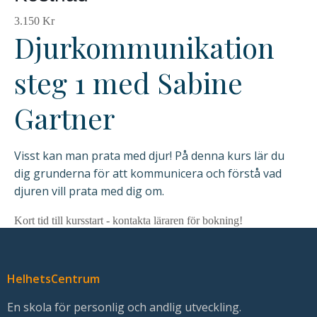
3.150 Kr
Upplevelse
Djurkommunikation
För
att
steg 1 med Sabine
vår
hemsida
Gartner
ska
prestera
så
Visst kan man prata med djur! På denna kurs lär du
bra
dig grunderna för att kommunicera och förstå vad
som
djuren vill prata med dig om.
möjligt
under
Kort tid till kursstart - kontakta läraren för bokning!
ditt
besök.
Om
HelhetsCentrum
du
nekar
En skola för personlig och andlig utveckling.
de