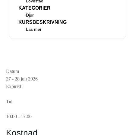
Lövestad
fungera.
KATEGORIER
Djur
KURSBESKRIVNING
Statistik
Läs mer
För
att
vi
ska
kunna
förbättra
Datum
hemsidans
27 - 28 jun 2026
funktionalitet
Expired!
och
uppbyggnad,
Tid
baserat
på
10:00 - 17:00
hur
hemsidan
Kostnad
används.