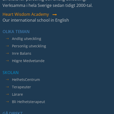
intressen
Verksamma i hela Sverige sedan tidigt 2000-tal.
och
Heart Wisdom Academy
ditt
Our international school in English
beteende
när
OLIKA TEMAN
du
surfar
Andlig utveckling
ökar
Personlig utveckling
du
Inre Balans
chansen
Högre Medvetande
att
få
SKOLAN
se
HelhetsCentrum
personligt
Terapeuter
anpassat
innehåll
Lärare
och
Bli Helhetsterapeut
erbjudanden.
GÅ DIREKT