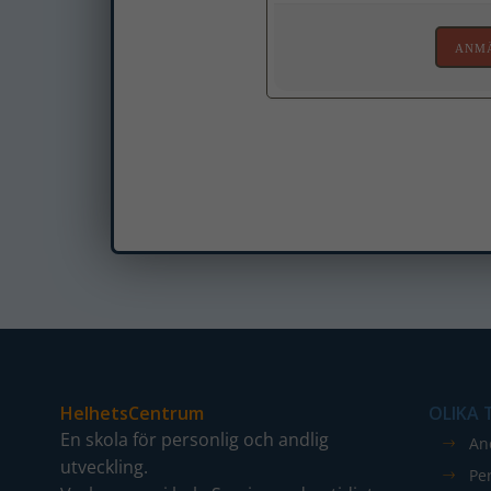
ANMÄ
HelhetsCentrum
OLIKA
En skola för personlig och andlig
An
utveckling.
Pe