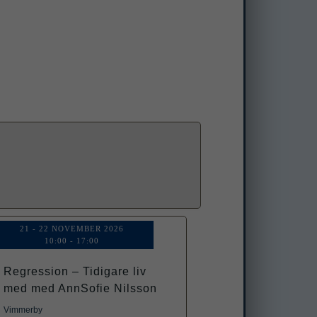
21 - 22 NOVEMBER 2026
10:00
-
17:00
Regression – Tidigare liv
med med AnnSofie Nilsson
Vimmerby