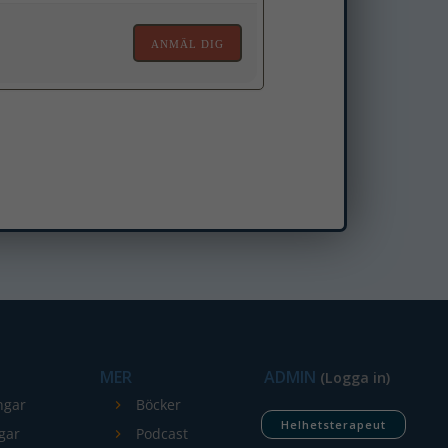
ANMÄL DIG
MER
ADMIN
(Logga in)
ngar
Böcker
Helhetsterapeut
gar
Podcast