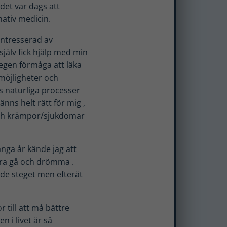
 det var dags att
nativ medicin.
 intresserad av
själv fick hjälp med min
 egen förmåga att läka
 möjligheter och
s naturliga processer
nns helt rätt för mig ,
 och krämpor/sjukdomar
nga år kände jag att
ara gå och drömma .
ande steget men efteråt
 till att må bättre
n i livet är så