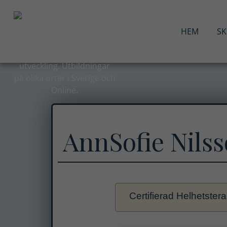
Hoppa
till
innehåll
HEM
S
AnnSofie Nils
Certifierad Helhetster