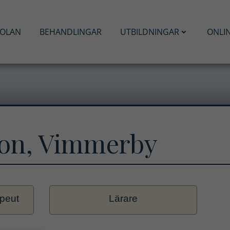
KOLAN
BEHANDLINGAR
UTBILDNINGAR
ONLI
son, Vimmerby
apeut
Lärare