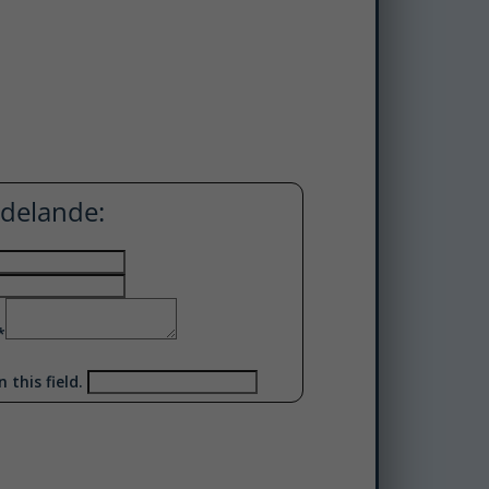
delande:
*
n this field.