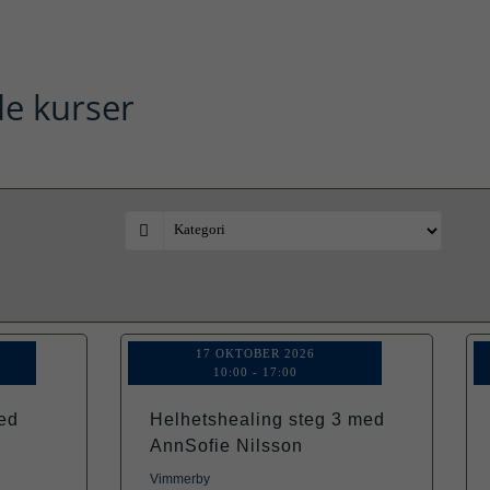
e kurser
17 OKTOBER 2026
10:00
-
17:00
ed
Helhetshealing steg 3 med
AnnSofie Nilsson
Vimmerby