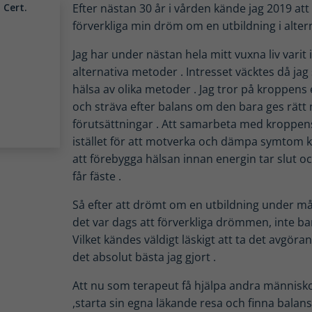
Efter nästan 30 år i vården kände jag 2019 att
förverkliga min dröm om en utbildning i alter
Jag har under nästan hela mitt vuxna liv varit
alternativa metoder . Intresset väcktes då jag 
hälsa av olika metoder . Jag tror på kroppens
och sträva efter balans om den bara ges rätt
förutsättningar . Att samarbeta med kroppen
istället för att motverka och dämpa symtom kä
att förebygga hälsan innan energin tar slut
får fäste .
Så efter att drömt om en utbildning under må
det var dags att förverkliga drömmen, inte b
Vilket kändes väldigt läskigt att ta det avgör
det absolut bästa jag gjort .
Att nu som terapeut få hjälpa andra människor
,starta sin egna läkande resa och finna balanse