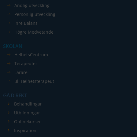
Andlig utveckling
Nödvändiga
Dessa kakor
Personlig utveckling
går inte att
Inre Balans
välja bort. De
Högre Medvetande
behövs för
att hemsidan
SKOLAN
över huvud
taget ska
HelhetsCentrum
fungera.
Terapeuter
Lärare
Bli Helhetsterapeut
Statistik
För att vi ska
GÅ DIREKT
kunna
Behandlingar
förbättra
hemsidans
Utbildningar
funktionalitet
Onlinekurser
och
Inspiration
uppbyggnad,