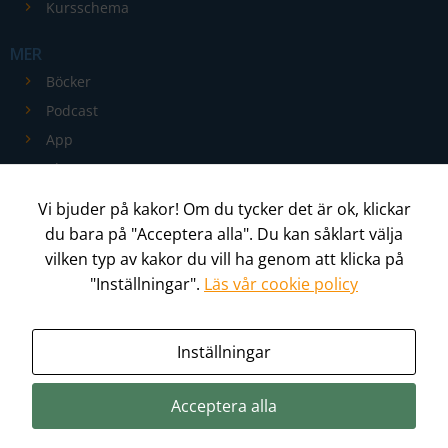
Kursschema
baserat på
hur
MER
hemsidan
Böcker
används.
Podcast
App
Upplevelse
Blogg
För att vår
Kontakt
hemsida ska
Vi bjuder på kakor! Om du tycker det är ok, klickar
prestera så
du bara på "Acceptera alla". Du kan såklart välja
ADMIN
(Logga in)
bra som
vilken typ av kakor du vill ha genom att klicka på
möjligt
"Inställningar".
Läs vår cookie policy
Helhetsterapeut
Lärare
under ditt
besök. Om
du nekar de
Inställningar
här kakorna
© 2026 HelhetsCentrum - Alla rättigheter förbehållna
kommer
Acceptera alla
viss
Våra villkor & Integritetspolicy
funktionalitet