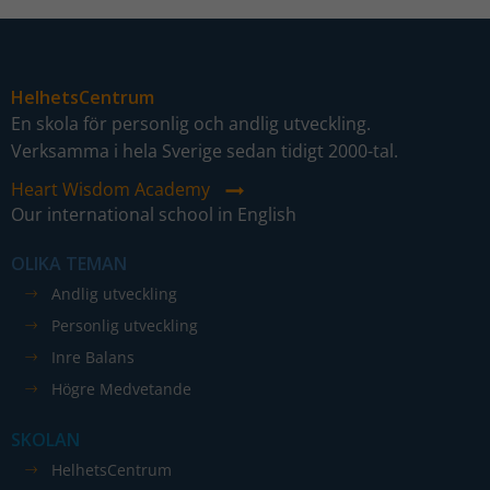
HelhetsCentrum
En skola för personlig och andlig utveckling.
Verksamma i hela Sverige sedan tidigt 2000-tal.
Nödvändiga
Dessa kakor
Heart Wisdom Academy
går inte att
Our international school in English
välja bort. De
behövs för
OLIKA TEMAN
att hemsidan
Andlig utveckling
över huvud
Personlig utveckling
taget ska
fungera.
Inre Balans
Högre Medvetande
Statistik
SKOLAN
För att vi ska
HelhetsCentrum
kunna