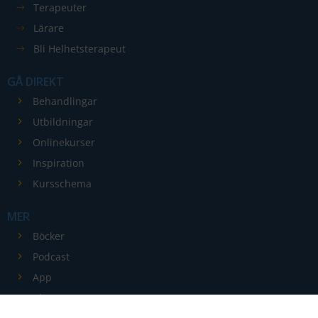
Terapeuter
förbättra
Lärare
hemsidans
funktionalitet
Bli Helhetsterapeut
och
GÅ DIREKT
uppbyggnad,
baserat på
Behandlingar
hur
Utbildningar
hemsidan
Onlinekurser
används.
Inspiration
Kursschema
Upplevelse
MER
För att vår
hemsida ska
Böcker
prestera så
Podcast
bra som
App
möjligt
Blogg
under ditt