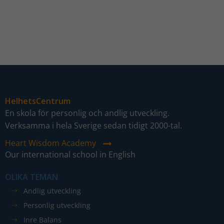
HelhetsCentrum
Nödvändiga
En skola för personlig och andlig utveckling.
Dessa kakor
går inte att
Verksamma i hela Sverige sedan tidigt 2000-tal.
välja bort. De
Heart Wisdom Academy
behövs för
Our international school in English
att hemsidan
över huvud
OLIKA TEMAN
taget ska
fungera.
Andlig utveckling
Personlig utveckling
Inre Balans