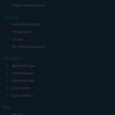
Statistik
Högre Medvetande
För att vi ska
kunna
SKOLAN
förbättra
HelhetsCentrum
hemsidans
funktionalitet
Terapeuter
och
Lärare
uppbyggnad,
Bli Helhetsterapeut
baserat på
hur
GÅ DIREKT
hemsidan
Behandlingar
används.
Utbildningar
Onlinekurser
Upplevelse
Inspiration
För att vår
Kursschema
hemsida ska
prestera så
MER
bra som
Böcker