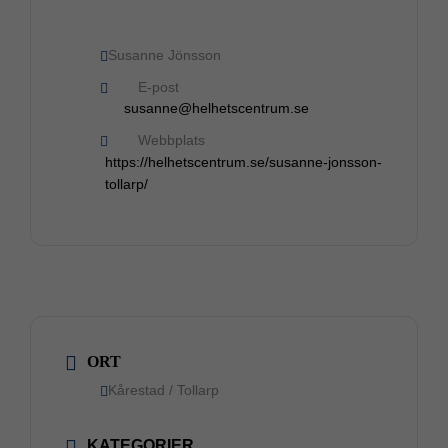
Susanne Jönsson
E-post
susanne@helhetscentrum.se
Webbplats
https://helhetscentrum.se/susanne-jonsson-
tollarp/
ORT
Kårestad / Tollarp
KATEGORIER