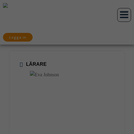
Hoppa
till
innehåll
Logga in
LÄRARE