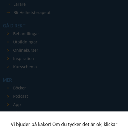
förbättra
Lärare
hemsidans
Bli Helhetsterapeut
funktionalitet
och
GÅ DIREKT
uppbyggnad,
Behandlingar
baserat på
Utbildningar
hur
hemsidan
Onlinekurser
används.
Inspiration
Kursschema
Upplevelse
MER
För att vår
Böcker
hemsida ska
Podcast
prestera så
App
bra som
möjligt
Blogg
under ditt
Kontakt
Vi bjuder på kakor! Om du tycker det är ok, klickar
besök. Om