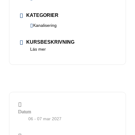
fungera.
KATEGORIER
Statistik
Kanalisering
För att vi ska
kunna
KURSBESKRIVNING
förbättra
Läs mer
hemsidans
funktionalitet
och
uppbyggnad,
baserat på
hur
hemsidan
används.
Datum
06 - 07 mar 2027
Upplevelse
För att vår