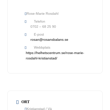
Rose-Marie Rosdahl
Telefon
0702 – 68 25 90
E-post
rosan@rosansbalans.se
Webbplats
https://helhetscentrum.se/rose-marie-
rosdahl-kristianstad/
Nödvändiga
Dessa kakor
går inte att
välja bort. De
behövs för
att hemsidan
över huvud
ORT
taget ska
Kristianstad / Vä