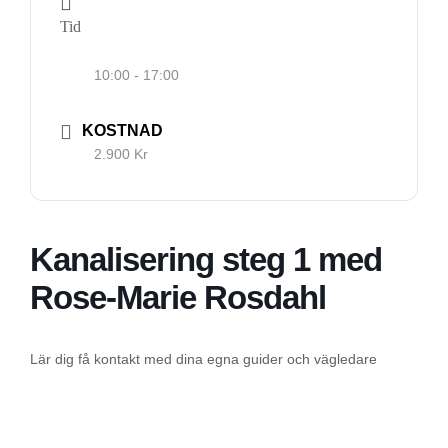
hemsida ska
Tid
prestera så
bra som
10:00 - 17:00
möjligt
under ditt
KOSTNAD
besök. Om
2.900 Kr
du nekar de
här kakorna
kommer
viss
Kanalisering steg 1 med
funktionalitet
att försvinna
Rose-Marie Rosdahl
från
hemsidan.
Lär dig få kontakt med dina egna guider och vägledare
Marknadsföring
Genom att dela