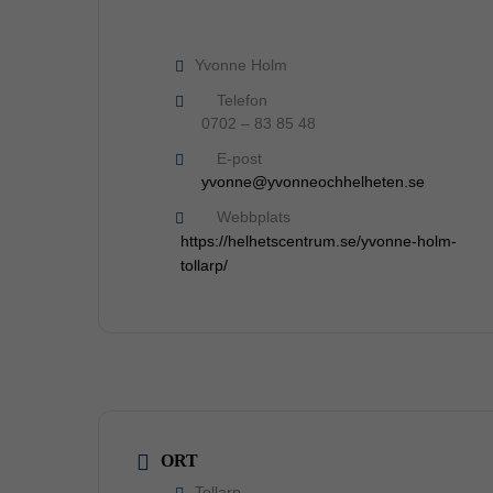
Yvonne Holm
Telefon
0702 – 83 85 48
E-post
yvonne@yvonneochhelheten.se
Webbplats
https://helhetscentrum.se/yvonne-holm-
tollarp/
ORT
Tollarp