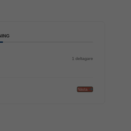
NING
1 deltagare
Nästa