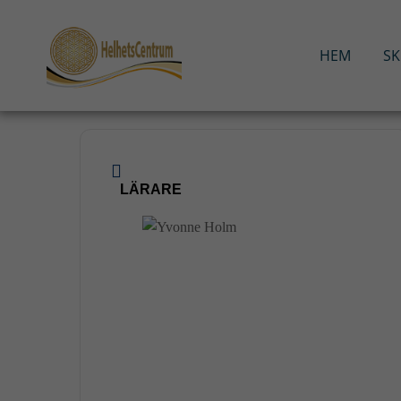
Hoppa
till
innehåll
HEM
S
LÄRARE