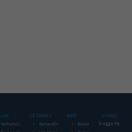
LAN
GÅ DIREKT
MER
ADMIN
(Logga in)
HelhetsCentrum
Behandlingar
Böcker