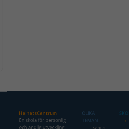
HelhetsCentrum
OLIKA
SKO
En skola för personlig
TEMAN
och andlig utveckling.
Andlig