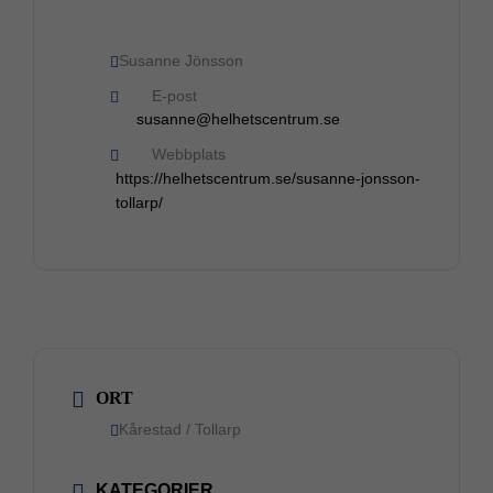
Susanne Jönsson
E-post
susanne@helhetscentrum.se
Webbplats
https://helhetscentrum.se/susanne-jonsson-
tollarp/
ORT
Kårestad / Tollarp
KATEGORIER