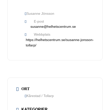
Susanne Jönsson
E-post
susanne@helhetscentrum.se
Webbplats
https://helhetscentrum.se/susanne-jonsson-
tollarp/
Nödvändiga
Dessa kakor
går inte att
välja bort. De
ORT
behövs för
att hemsidan
Kårestad / Tollarp
över huvud
taget ska
KATEGORIER