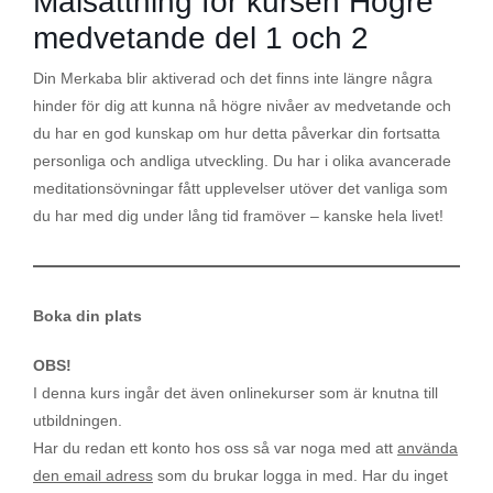
Målsättning för kursen Högre
med dig av dina
intressen och ditt
medvetande del 1 och 2
beteende när du
Din Merkaba blir aktiverad och det finns inte längre några
surfar ökar du
chansen att få se
hinder för dig att kunna nå högre nivåer av medvetande och
personligt
du har en god kunskap om hur detta påverkar din fortsatta
anpassat innehåll
personliga och andliga utveckling. Du har i olika avancerade
och erbjudanden.
meditationsövningar fått upplevelser utöver det vanliga som
du har med dig under lång tid framöver – kanske hela livet!
Boka din plats
OBS!
I denna kurs ingår det även onlinekurser som är knutna till
utbildningen.
Har du redan ett konto hos oss så var noga med att
använda
den email adress
som du brukar logga in med. Har du inget