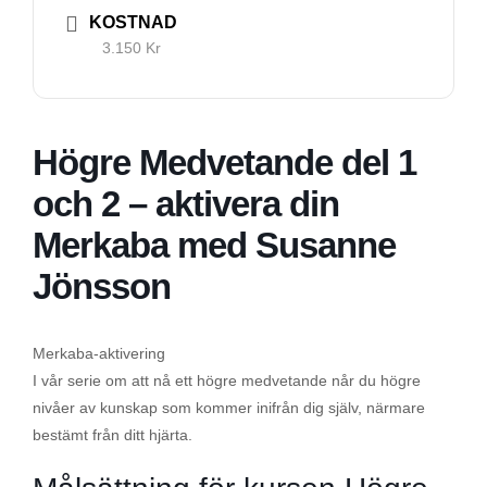
hemsida ska
KOSTNAD
prestera så
3.150 Kr
bra som
möjligt
under ditt
besök. Om
Högre Medvetande del 1
du nekar de
och 2 – aktivera din
här kakorna
kommer
Merkaba med Susanne
viss
Jönsson
funktionalitet
att försvinna
från
Merkaba-aktivering
hemsidan.
I vår serie om att nå ett högre medvetande når du högre
nivåer av kunskap som kommer inifrån dig själv, närmare
Marknadsföring
bestämt från ditt hjärta.
Genom att dela