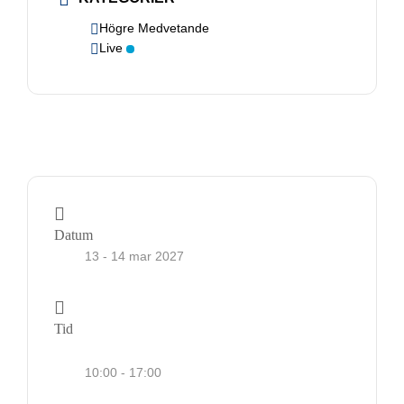
fungera.
Högre Medvetande
Live
Statistik
För att vi ska
kunna
förbättra
hemsidans
funktionalitet
och
uppbyggnad,
Datum
baserat på
13 - 14 mar 2027
hur
hemsidan
används.
Tid
Upplevelse
10:00 - 17:00
För att vår