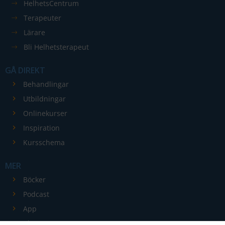
HelhetsCentrum
kunna
förbättra
Terapeuter
hemsidans
Lärare
funktionalitet
Bli Helhetsterapeut
och
uppbyggnad,
GÅ DIREKT
baserat på
Behandlingar
hur
Utbildningar
hemsidan
används.
Onlinekurser
Inspiration
Kursschema
Upplevelse
För att vår
MER
hemsida ska
Böcker
prestera så
Podcast
bra som
App
möjligt
under ditt
Blogg