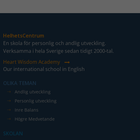
HelhetsCentrum
En skola för personlig och andlig utveckling.
Nödvändiga
Verksamma i hela Sverige sedan tidigt 2000-tal.
Dessa kakor
Heart Wisdom Academy
går inte att
Our international school in English
välja bort. De
behövs för
OLIKA TEMAN
att hemsidan
över huvud
Andlig utveckling
taget ska
Personlig utveckling
fungera.
Inre Balans
Högre Medvetande
Statistik
SKOLAN
För att vi ska