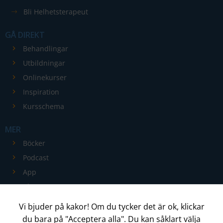
hemsidans
Bli Helhetsterapeut
funktionalitet
och
GÅ DIREKT
uppbyggnad,
Behandlingar
baserat på
Utbildningar
hur
Onlinekurser
hemsidan
Inspiration
används.
Kursschema
MER
Upplevelse
För att vår
Böcker
hemsida ska
Podcast
prestera så
App
bra som
Blogg
möjligt
Kontakt
under ditt
Vi bjuder på kakor! Om du tycker det är ok, klickar
besök. Om
du bara på "Acceptera alla". Du kan såklart välja