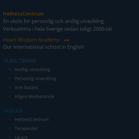
HelhetsCentrum
En skola för personlig och andlig utveckling.
Verksamma i hela Sverige sedan tidigt 2000-tal.
Nödvändiga
Heart Wisdom Academy
Dessa kakor
Our international school in English
går inte att
välja bort. De
OLIKA TEMAN
behövs för
Andlig utveckling
att hemsidan
Personlig utveckling
över huvud
taget ska
Inre Balans
fungera.
Högre Medvetande
SKOLAN
Statistik
HelhetsCentrum
För att vi ska
Terapeuter
kunna
Lärare
förbättra