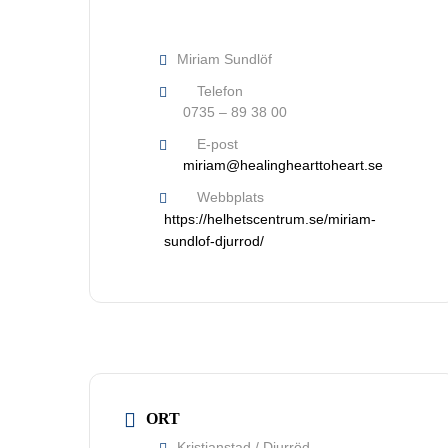
Miriam Sundlöf
Telefon
0735 – 89 38 00
E-post
miriam@healinghearttoheart.se
Webbplats
https://helhetscentrum.se/miriam-
sundlof-djurrod/
Nödvändiga
Dessa kakor
går inte att
välja bort. De
behövs för
att hemsidan
över huvud
ORT
taget ska
Kristianstad / Djurröd