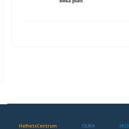
Boka plats
HelhetsCentrum
OLIKA
SKO