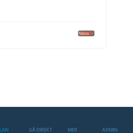
Nästa
LAN
GÅ DIREKT
MER
ADMIN