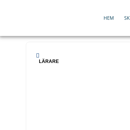
Hoppa
till
innehåll
HEM
S
LÄRARE