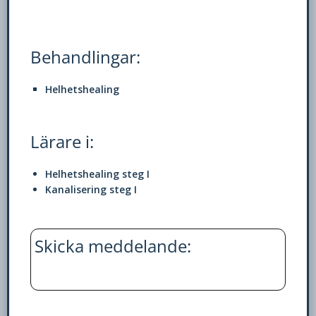
med dig av dina
intressen och ditt
beteende när du
surfar ökar du
Behandlingar:
chansen att få se
personligt
Helhetshealing
anpassat innehåll
och erbjudanden.
Lärare i:
Helhetshealing steg I
Kanalisering steg I
Skicka meddelande: