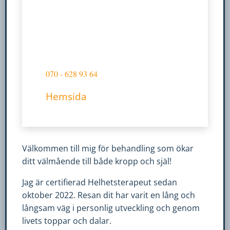
fungera.
Statistik
För att vi ska
kunna
070 - 628 93 64
förbättra
hemsidans
Hemsida
funktionalitet
och
uppbyggnad,
baserat på
Välkommen till mig för behandling som ökar
hur
ditt välmående till både kropp och själ!
hemsidan
används.
Jag är certifierad Helhetsterapeut sedan
oktober 2022. Resan dit har varit en lång och
långsam väg i personlig utveckling och genom
Upplevelse
livets toppar och dalar.
För att vår