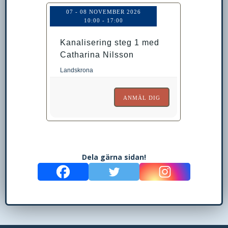
07 - 08 NOVEMBER 2026
10:00
-
17:00
Kanalisering steg 1 med
Catharina Nilsson
Landskrona
ANMÄL DIG
Dela gärna sidan!