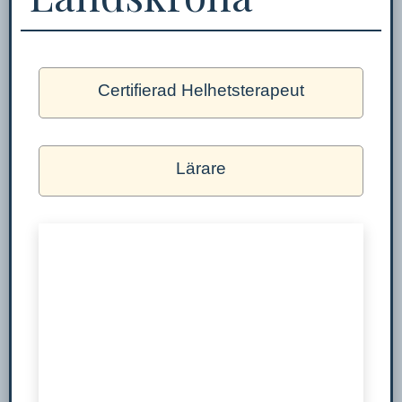
Certifierad Helhetsterapeut
Lärare
Nödvändiga
Dessa kakor
går inte att
välja bort. De
behövs för
att hemsidan
över huvud
taget ska