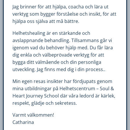
hemsida ska
Jag brinner för att hjälpa, coacha och lära ut
prestera så
verktyg som bygger förståelse och insikt, för att
bra som
hjälpa oss själva att må bättre.
möjligt
under ditt
Helhetshealing är en stärkande och
besök. Om
avslappnande behandling. Tillsammans går vi
du nekar de
igenom vad du behöver hjälp med. Du får lära
här kakorna
dig enkla och välbeprövade verktyg för att
kommer
bygga ditt välmående och din personliga
viss
utveckling. Jag finns med dig i din process..
funktionalitet
Min egen resas insikter har fördjupats genom
att försvinna
mina utbildningar på Helhetscentrum – Soul &
från
hemsidan.
Heart Journey School där våra ledord är kärlek,
respekt, glädje och sekretess.
Varmt välkommen!
Marknadsföring
Catharina
Genom att dela