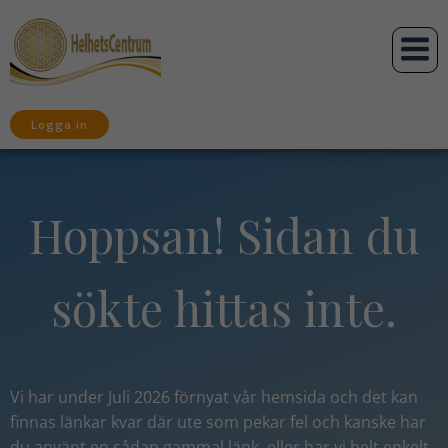
Hoppa
till
innehåll
Logga in
Hoppsan! Sidan du
sökte hittas inte.
Vi har under Juli 2026 förnyat vår hemsida och det kan
finnas länkar kvar där ute som pekar fel och kanske har
du använt en sådan gammal länk,
eller har vi helt enkelt