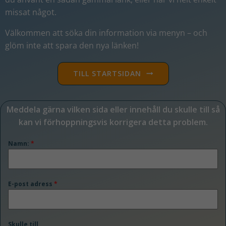
missat något
.
Välkommen att söka din information via menyn – och
glöm inte att spara den nya länken!
TILL STARTSIDAN
Meddela gärna vilken sida eller innehåll du skulle till så
kan vi förhoppningsvis korrigera detta problem.
Namn:
*
E-post adress
*
Skulle till