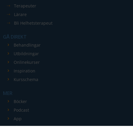
Terapeuter
Lärare
Bli Helhetsterapeut
GÅ DIREKT
Nödvändiga
Behandlingar
Dessa kakor
Utbildningar
går inte att
Onlinekurser
välja bort. De
Inspiration
behövs för
att hemsidan
Kursschema
över huvud
taget ska
MER
fungera.
Böcker
Podcast
Statistik
App
För att vi ska
Blogg
kunna