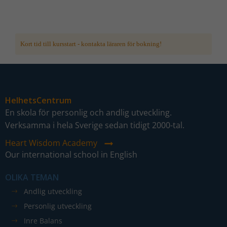
Kort tid till kursstart - kontakta läraren för bokning!
HelhetsCentrum
En skola för personlig och andlig utveckling.
Verksamma i hela Sverige sedan tidigt 2000-tal.
Heart Wisdom Academy
Our international school in English
OLIKA TEMAN
Andlig utveckling
Personlig utveckling
Nödvändiga
Inre Balans
Dessa kakor