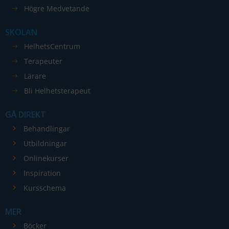
Högre Medvetande
går inte att
välja bort. De
SKOLAN
behövs för
att hemsidan
HelhetsCentrum
över huvud
Terapeuter
taget ska
Lärare
fungera.
Bli Helhetsterapeut
GÅ DIREKT
Statistik
För att vi ska
Behandlingar
kunna
Utbildningar
förbättra
Onlinekurser
hemsidans
Inspiration
funktionalitet
Kursschema
och
uppbyggnad,
MER
baserat på
hur
Böcker