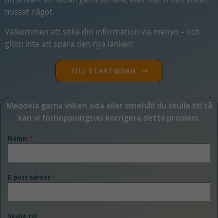
missat något
.
Välkommen att söka din information via menyn – och
glöm inte att spara den nya länken!
TILL STARTSIDAN
Meddela gärna vilken sida eller innehåll du skulle till så
kan vi förhoppningsvis korrigera detta problem.
Namn:
*
E-post adress
*
Skulle till