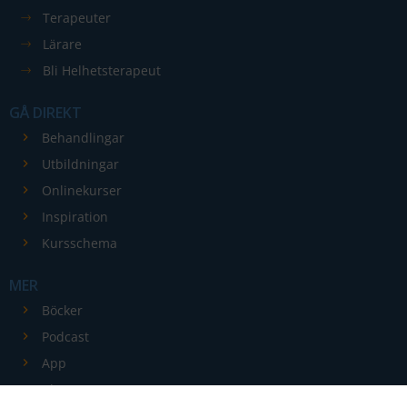
Terapeuter
Lärare
Bli Helhetsterapeut
GÅ DIREKT
Nödvändiga
Behandlingar
Dessa kakor
Utbildningar
går inte att
Onlinekurser
välja bort. De
Inspiration
behövs för
att hemsidan
Kursschema
över huvud
taget ska
MER
fungera.
Böcker
Podcast
Statistik
App
För att vi ska
Blogg
kunna