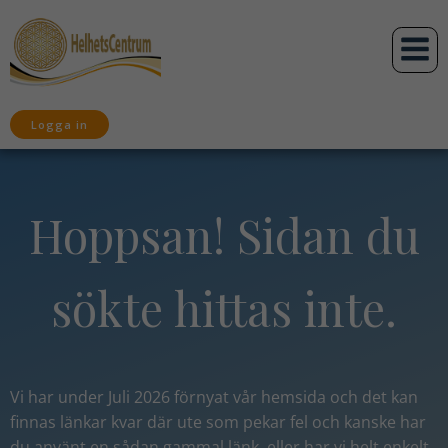
Hoppa
till
innehåll
Logga in
Hoppsan! Sidan du
sökte hittas inte.
Vi har under Juli 2026 förnyat vår hemsida och det kan
finnas länkar kvar där ute som pekar fel och kanske har
du använt en sådan gammal länk,
eller har vi helt enkelt