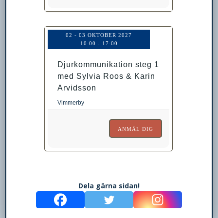
02 - 03 OKTOBER 2027
10:00
-
17:00
Djurkommunikation steg 1
med Sylvia Roos & Karin
Arvidsson
Vimmerby
ANMÄL DIG
Dela gärna sidan!