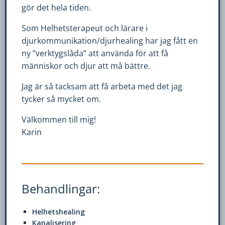
gör det hela tiden.
hemsida ska
prestera så
Som Helhetsterapeut och lärare i
bra som
djurkommunikation/djurhealing har jag fått en
möjligt
ny ”verktygslåda” att använda för att få
under ditt
människor och djur att må bättre.
besök. Om
du nekar de
Jag är så tacksam att få arbeta med det jag
här kakorna
tycker så mycket om.
kommer
viss
Välkommen till mig!
funktionalitet
Karin
att försvinna
från
hemsidan.
Behandlingar:
Marknadsföring
Helhetshealing
Genom att dela
Kanalisering