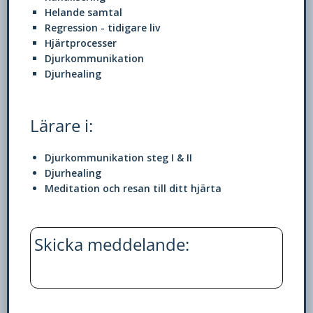
med dig av dina
Helande samtal
intressen och ditt
Regression - tidigare liv
beteende när du
Hjärtprocesser
surfar ökar du
Djurkommunikation
chansen att få se
Djurhealing
personligt
anpassat innehåll
och erbjudanden.
Lärare i:
Djurkommunikation steg I & II
Djurhealing
Meditation och resan till ditt hjärta
Skicka meddelande: