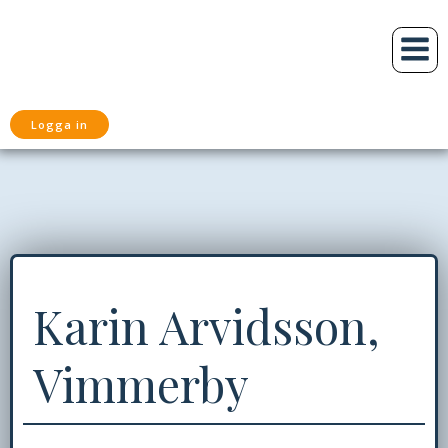
Hoppa
till
innehåll
Logga in
Karin Arvidsson,
Vimmerby