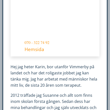
fungera.
Statistik
För att vi ska
kunna
förbättra
070 - 322 74 92
hemsidans
Hemsida
funktionalitet
och
uppbyggnad,
baserat på
Hej jag heter Karin, bor utanför Vimmerby på
hur
landet och har det roligaste jobbet jag kan
hemsidan
tänka mig. Jag har arbetat med människor hela
används.
mitt liv, de sista 20 åren som terapeut.
2012 träffade jag Susanne och allt som finns
inom skolan första gången. Sedan dess har
Upplevelse
mina behandlingar och jag själv utvecklats och
För att vår