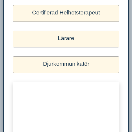
Certifierad Helhetsterapeut
Lärare
Djurkommunikatör
Nödvändiga
Dessa kakor
går inte att
välja bort. De
behövs för
att hemsidan
över huvud
taget ska