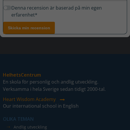
Denna recension är baserad på min egen
erfarenhet*
Skicka min recension
HelhetsCentrum
En skola för personlig och andlig utveckling.
Verksamma i hela Sverige sedan tidigt 2000-tal.
Heart Wisdom Academy
Our international school in English
OLIKA TEMAN
Andlig utveckling