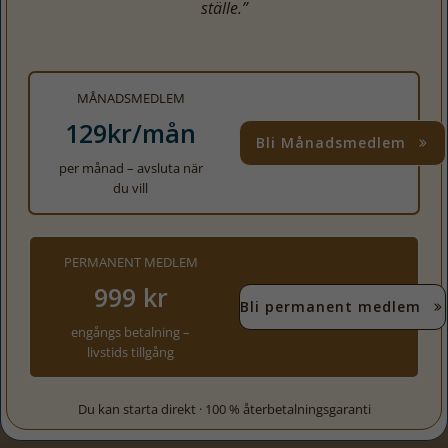
ställe.”
bra som
möjligt
under ditt
besök. Om
MÅNADSMEDLEM
du nekar de
129kr/mån
här kakorna
Bli Månadsmedlem
kommer
per månad – avsluta när
viss
du vill
funktionalitet
att försvinna
från
PERMANENT MEDLEM
hemsidan.
999 kr
Bli permanent medlem
engångs betalning –
Marknadsföring
livstids tillgång
Genom att dela
med dig av dina
Du kan starta direkt · 100 % återbetalningsgaranti
intressen och ditt