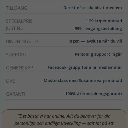
TILLGÅNG
Direkt efter du blivit medlem
Statistik
För att vi ska
SPECIALPRIS
129 kr/per månad
kunna
JUST NU
999:- engångsbetalning
förbättra
hemsidans
BINDNINGSTID
Ingen — avsluta när du vill
funktionalitet
och
SUPPORT
Personlig support ingår
uppbyggnad,
baserat på
GEMENSKAP
Facebook-grupp för alla medlemmar
hur
hemsidan
LIVE
Masterclass med Susanne varje månad
används.
GARANTI
100% återbetalningsgaranti
Upplevelse
För att vår
”Det bästa vi har online. Allt du behöver för din
hemsida ska
personliga och andliga utveckling — samlat på ett
prestera så