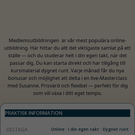
Medlemsutbildningen
är vår mest populära online-
utbildning. Här hittar du allt det viktigaste samlat på ett
ställe — och du studerar helt i din egen takt, när det
passar dig. Du kan starta direkt och har tillgång till
Nödvändiga
kursmaterial dygnet runt. Varje månad får du nya
Dessa kakor
bonusar och möjlighet att delta i en live-Masterclass
går inte att
med Susanne. Prisvärd och flexibel — perfekt för dig
välja bort. De
som vill växa i ditt eget tempo.
behövs för
att hemsidan
över huvud
PRAKTISK INFORMATION
taget ska
fungera.
DELTAGA
Online · I din egen takt · Dygnet runt