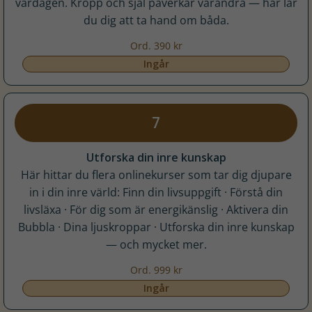
vardagen. Kropp och själ påverkar varandra — här lär
du dig att ta hand om båda.
Ord. 390 kr
Ingår
7
Utforska din inre kunskap
Här hittar du flera onlinekurser som tar dig djupare
in i din inre värld: Finn din livsuppgift · Förstå din
livsläxa · För dig som är energikänslig · Aktivera din
Bubbla · Dina ljuskroppar · Utforska din inre kunskap
— och mycket mer.
Ord. 999 kr
Ingår