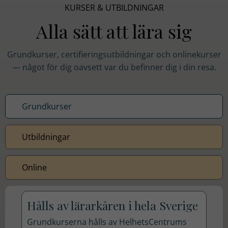
hemsidans
KURSER & UTBILDNINGAR
funktionalitet
Alla sätt att lära sig
och
uppbyggnad,
baserat på
Grundkurser, certifieringsutbildningar och onlinekurser
hur
— något för dig oavsett var du befinner dig i din resa.
hemsidan
används.
Grundkurser
Upplevelse
Utbildningar
För att vår
hemsida ska
prestera så
Online
bra som
möjligt
under ditt
Hålls av lärarkåren i hela Sverige
besök. Om
Grundkurserna hålls av HelhetsCentrums
du nekar de