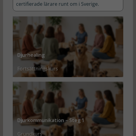
certifierade lärare runt om i Sverige.
här kakorna
kommer
viss
funktionalitet
att försvinna
från
hemsidan.
Djurhealing
Fortsättningskurs
Marknadsföring
Genom att dela
med dig av dina
intressen och ditt
beteende när du
surfar ökar du
chansen att få se
Djurkommunikation – Steg 1
personligt
anpassat innehåll
Grundkurs
och erbjudanden.