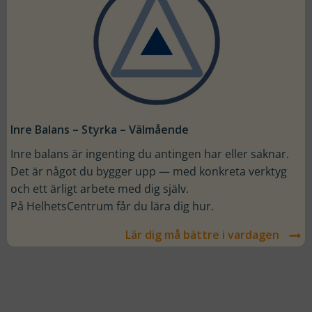
Nödvändiga
Dessa kakor
går inte att
välja bort. De
Inre Balans – Styrka – Välmående
behövs för
att hemsidan
Inre balans är ingenting du antingen har eller saknar.
över huvud
Det är något du bygger upp — med konkreta verktyg
taget ska
och ett ärligt arbete med dig själv.
fungera.
På HelhetsCentrum får du lära dig hur.
Lär dig må bättre i vardagen
Statistik
För att vi ska
kunna
förbättra