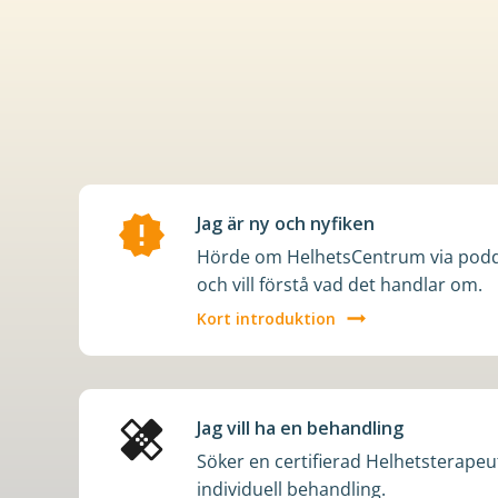
intressen
och
ditt
beteende
när
du
surfar
ökar
du
Jag är ny och nyfiken
chansen
Hörde om HelhetsCentrum via podde
att
och vill förstå vad det handlar om.
få
Kort introduktion
se
personligt
anpassat
innehåll
Jag vill ha en behandling
och
Söker en certifierad Helhetsterapeu
erbjudanden.
individuell behandling.