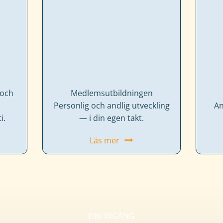
 och
Medlems­utbildningen
Personlig och andlig utveckling
An
i.
— i din egen takt.
Läs mer
DIN INGÅNG