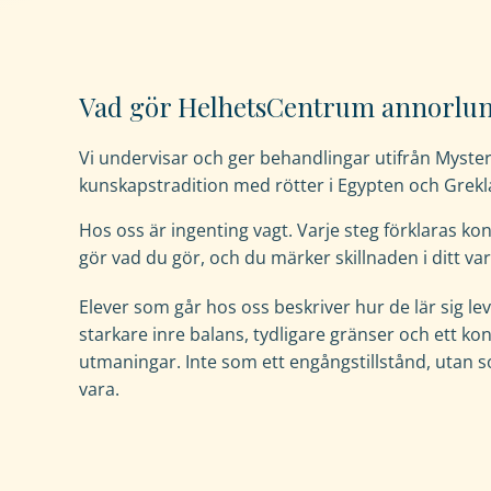
fungera.
Statistik
Vad gör HelhetsCentrum annorlu
För
att
Vi undervisar och ger behandlingar utifrån Myste
vi
kunskapstradition med rötter i Egypten och Grekl
ska
kunna
Hos oss är ingenting vagt. Varje steg förklaras kon
förbättra
gör vad du gör, och du märker skillnaden i ditt var
hemsidans
funktionalitet
Elever som går hos oss beskriver hur de lär sig l
och
starkare inre balans, tydligare gränser och ett kon
uppbyggnad,
utmaningar. Inte som ett engångstillstånd, utan so
baserat
vara.
på
hur
hemsidan
används.