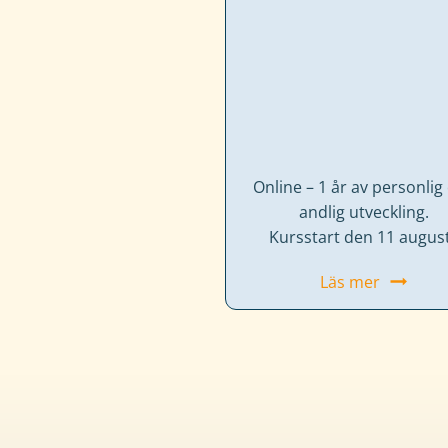
här
kakorna
kommer
viss
funktionalitet
att
försvinna
Online – 1 år av personlig
från
andlig utveckling.
hemsidan.
Kursstart den 11 august
Marknadsföring
Läs mer
Genom
att
dela
med
dig
av
dina