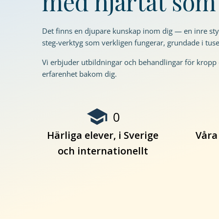
med hjärtat so
Det finns en djupare kunskap inom dig — en inre styrk
steg-verktyg som verkligen fungerar, grundade i tuse
Vi erbjuder utbildningar och behandlingar för kropp 
erfarenhet bakom dig.
0
Härliga elever, i Sverige
Våra
Nödvändiga
Dessa kakor
och internationellt
går inte att
välja bort. De
behövs för
att hemsidan
över huvud
taget ska