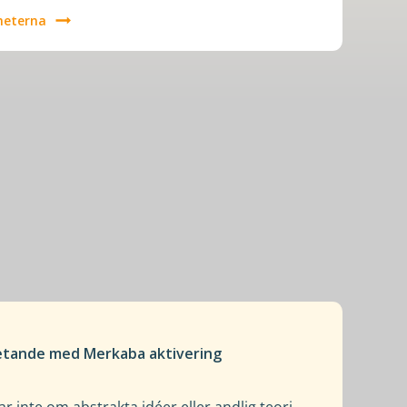
heterna
tande med Merkaba aktivering
inte om abstrakta idéer eller andlig teori.