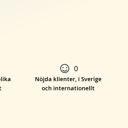
0
olika
Nöjda klienter, i Sverige
t
och internationellt