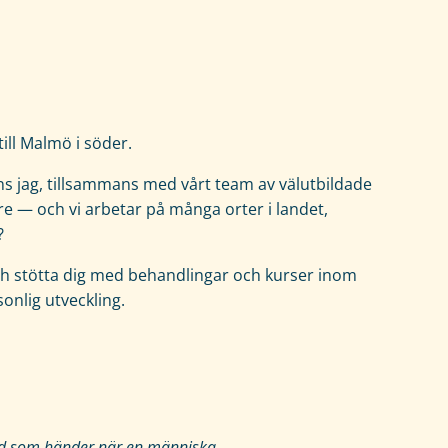
 till Malmö i söder.
s jag, tillsammans med vårt team av välutbildade
e — och vi arbetar på många orter i landet,
?
 och stötta dig med behandlingar och kurser inom
sonlig utveckling.
vad som händer när en människa