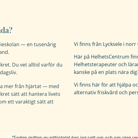
nda?
Vi finns från Lycksele i norr
rieskolan — en tusenårig
and.
Här på HelhetsCentrum finn
Helhetsterapeuter och lärar
kret. Du vet alltid varför du
kanske på en plats nära dig
dagsliv.
Vi finns här för att hjälpa
eva mer från hjärtat — med
alternativ friskvård och per
kret sätt att hantera livets
m ett varaktigt sätt att
”Sedan mitten av nittiotalet har jag sett om och om igen 