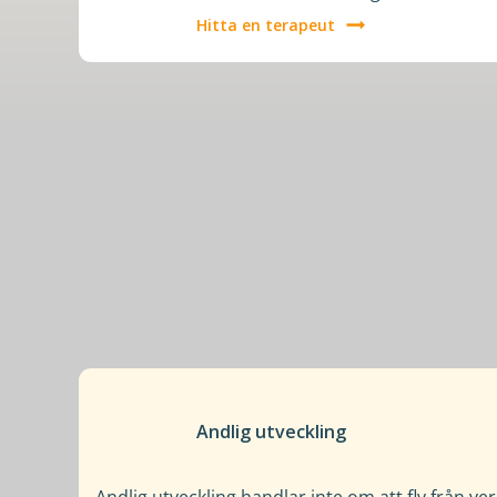
Hitta en terapeut
Andlig utveckling
Andlig utveckling handlar inte om att fly från ve