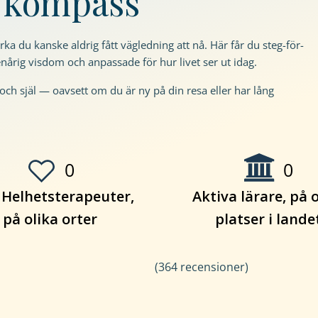
m kompass
a du kanske aldrig fått vägledning att nå. Här får du steg-för-
nårig visdom och anpassade för hur livet ser ut idag.
och själ — oavsett om du är ny på din resa eller har lång
0
0
 Helhetsterapeuter,
Aktiva lärare, på 
på olika orter
platser i lande
(364 recensioner)