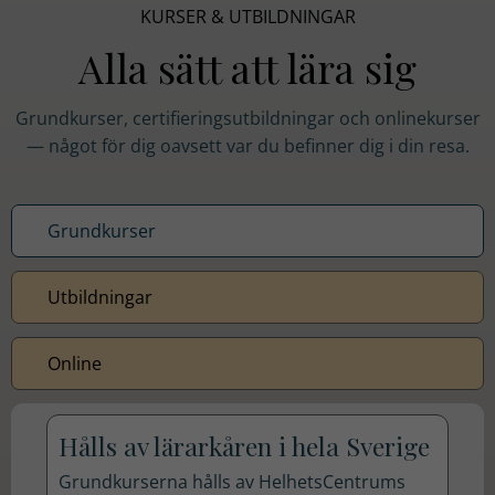
hemsidans
KURSER & UTBILDNINGAR
funktionalitet
Alla sätt att lära sig
och
uppbyggnad,
baserat på
Grundkurser, certifieringsutbildningar och onlinekurser
hur
— något för dig oavsett var du befinner dig i din resa.
hemsidan
används.
Grundkurser
Upplevelse
Utbildningar
För att vår
hemsida ska
prestera så
Online
bra som
möjligt
under ditt
Hålls av lärarkåren i hela Sverige
besök. Om
Grundkurserna hålls av HelhetsCentrums
du nekar de