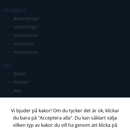
GÅ DIREKT
Behandlingar
Utbildningar
Onlinekurser
Inspiration
Kursschema
MER
Böcker
Podcast
App
Blogg
Kontakt
Vi bjuder på kakor! Om du tycker det är ok, klickar
du bara på "Acceptera alla". Du kan såklart välja
ADMIN
(Logga in)
vilken typ av kakor du vill ha genom att klicka på