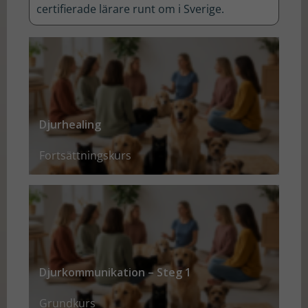
certifierade lärare runt om i Sverige.
här kakorna
kommer
viss
funktionalitet
att försvinna
från
hemsidan.
Djurhealing
Fortsättningskurs
Marknadsföring
Genom att dela
med dig av dina
intressen och ditt
beteende när du
surfar ökar du
chansen att få se
Djurkommunikation – Steg 1
personligt
anpassat innehåll
Grundkurs
och erbjudanden.