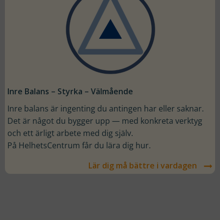
Nödvändiga
Dessa kakor
går inte att
välja bort. De
Inre Balans – Styrka – Välmående
behövs för
att hemsidan
Inre balans är ingenting du antingen har eller saknar.
över huvud
Det är något du bygger upp — med konkreta verktyg
taget ska
och ett ärligt arbete med dig själv.
fungera.
På HelhetsCentrum får du lära dig hur.
Lär dig må bättre i vardagen
Statistik
För att vi ska
kunna
förbättra